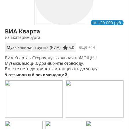
от 120 000 руб.
ВИА Кварта
из Екатеринбурга
еще +14
Музыкальная группа (ВИА)
5.0
ВИА Кварта - Скорая музыкальная поМОЩЬ!!!
Музыка, эмоции, драйв, хиты отовсюду.
Вместе петь до хрипоты и танцевать до упаду.
Всё что можем МЫ преподнести. Всё что понадобится Вам
9 отзывов и 8 рекомендаций