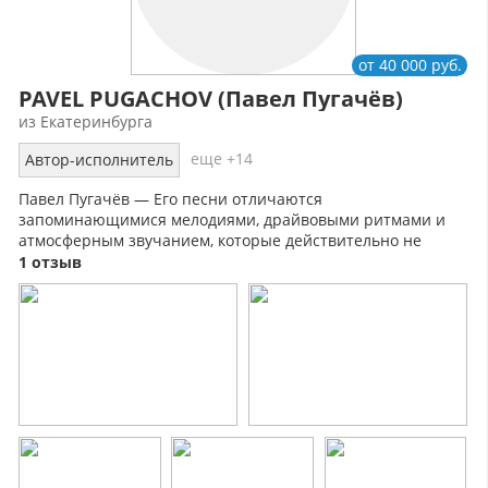
от 40 000 руб.
PAVEL PUGACHOV (Павел Пугачёв)
из Екатеринбурга
еще +14
Автор-исполнитель
Павел Пугачёв — Его песни отличаются
запоминающимися мелодиями, драйвовыми ритмами и
атмосферным звучанием, которые действительно не
оставляют равнодушными и заставляют танцевать.
1 отзыв