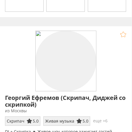
Георгий Ефремов (Cкрипач, Диджей со
скрипкой)
из Москвы
еще +6
Скрипач
5.0
Живая музыка
5.0
DJ + Скрипка 🔥 Живое шоу, которое зажигает гостей