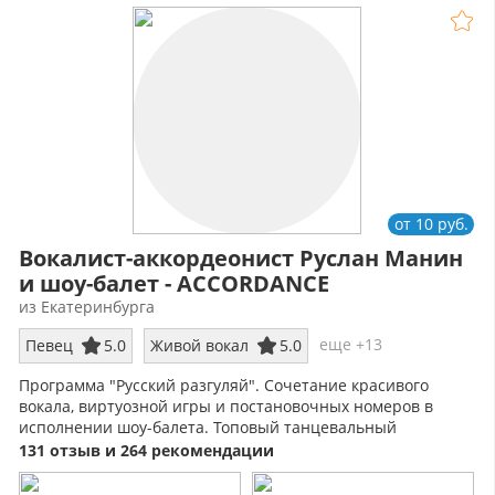
от 10 руб.
Вокалист-аккордеонист Руслан Манин
и шоу-балет - ACCORDANCE
из Екатеринбурга
еще +13
Певец
5.0
Живой вокал
5.0
Программа "Русский разгуляй". Сочетание красивого
вокала, виртуозной игры и постановочных номеров в
исполнении шоу-балета. Топовый танцевальный
репертуар, дизайнерские костюмы!
131 отзыв и 264 рекомендации