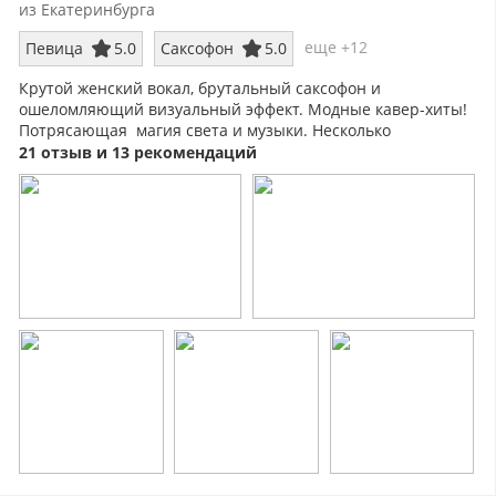
из Екатеринбурга
еще +12
Певица
5.0
Саксофон
5.0
Крутой женский вокал, брутальный саксофон и
ошеломляющий визуальный эффект. Модные кавер-хиты!
Потрясающая магия света и музыки. Несколько
сценических образов
21 отзыв и 13 рекомендаций