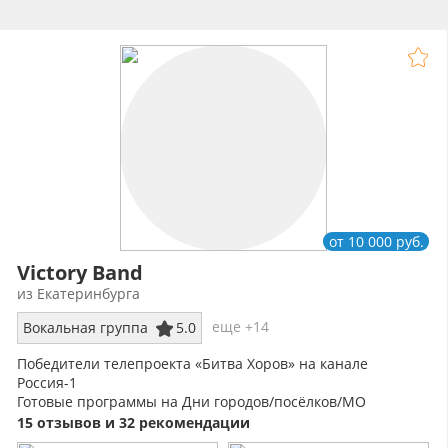
от 10 000 руб.
Victory Band
из Екатеринбурга
еще +14
Вокальная группа
5.0
Победители телепроекта «Битва Хоров» на канале
Россия-1
Готовые программы на Дни городов/посёлков/МО
Мужской ансамбль - это всегда красиво!
15 отзывов и 32 рекомендации